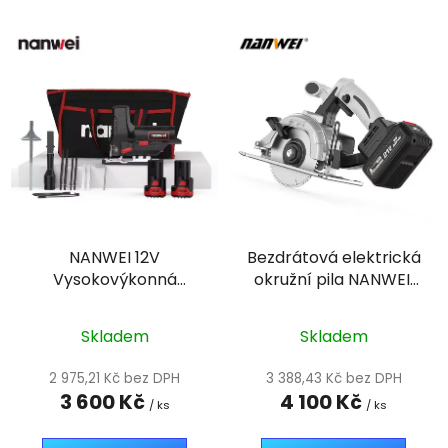
NANWEI 12V
Bezdrátová elektrická
Vysokovýkonná
okružní pila NANWEI,
elektrická přímočará
akumulátorová,
pila s 5stupňovou
napájená lithium-
Skladem
Skladem
regulací rychlosti,
iontovou baterií,
bezdrátová, pro
řezání dřeva,
2 975,21 Kč bez DPH
3 388,43 Kč bez DPH
domácí truhlářství,
průmyslová třída.
3 600 Kč
4 100 Kč
/ ks
/ ks
sada s laserovým
řezáním