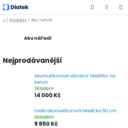
Přejít
Hledat
NÁKUPNÍ
na
obsah
KOŠÍK
Domů
/
Produkty
/
Aku nařadí
Aku nářadí
Nejprodávanější
Akumulátorové vibrační hladítko na
beton
Skladem
14 000 Kč
malá akumulátorová hladička 50 cm
Skladem
9 850 Kč