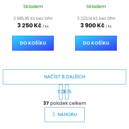
displej
Skladem
Skladem
2 685,95 Kč bez DPH
3 223,14 Kč bez DPH
3 250 Kč
3 900 Kč
/ ks
/ ks
DO KOŠÍKU
DO KOŠÍKU
NAČÍST 8 DALŠÍCH
S
1
3
5
t
r
O
á
37
položek celkem
v
n
l
k
NAHORU
á
o
d
v