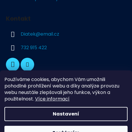
Kontakt
Diatek
@
email.cz
732 915 422
Používáme cookies, abychom Vám umožnili
pohodlné prohlížení webu a díky analýze provozu
webu neustále zlepšovali jeho funkce, výkon a
použitelnost.
Více informací
Dekorativní Podlahy
Průmyslové podlahy
Naše adresa
Nastavení