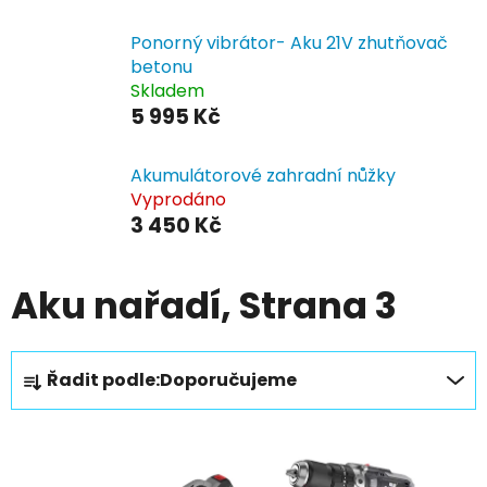
Ponorný vibrátor- Aku 21V zhutňovač
betonu
Skladem
5 995 Kč
Akumulátorové zahradní nůžky
Vyprodáno
3 450 Kč
Aku nařadí
, Strana 3
Ř
Řadit podle:
Doporučujeme
a
z
V
e
ý
n