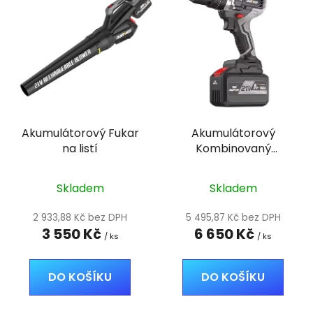
p
í
i
p
s
r
p
o
r
d
o
u
d
k
Akumulátorový Fukar
Akumulátorový
u
t
na listí
Kombinovaný
k
ů
šroubovák 1,31 kg
t
ů
Skladem
Skladem
2 933,88 Kč bez DPH
5 495,87 Kč bez DPH
3 550 Kč
6 650 Kč
/ ks
/ ks
DO KOŠÍKU
DO KOŠÍKU