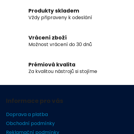
a
á
c
n
Produkty skladem
í
í
Vždy připraveny k odeslání
p
r
v
Vrácení zboží
k
Možnost vrácení do 30 dnů
y
v
ý
Prémiová kvalita
p
Za kvalitou nástrojů si stojíme
i
s
u
Z
á
Informace pro vás
p
a
Doprava a platba
t
Obchodní podmínky
í
Reklamační podmínky