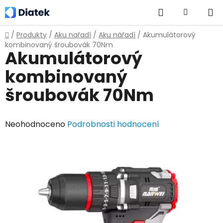
Přejít
Hledat
NÁKUPNÍ
na
obsah
KOŠÍK
Domů
/
Produkty
/
Aku nařadí
/
Aku nářadí
/
Akumulátorový
kombinovaný šroubovák 70Nm
Akumulátorový
kombinovaný
šroubovák 70Nm
Průměrné
Neohodnoceno
Podrobnosti hodnocení
hodnocení
produktu
je
0,0
z
5
hvězdiček.