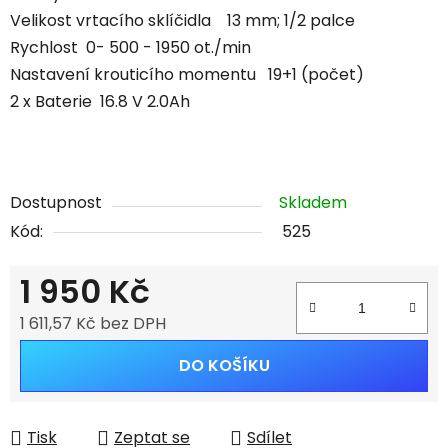
Velikost vrtacího sklíčidla
13 mm; 1/2 palce
Rychlost 0-
500 - 1950 ot./min
Nastavení krouticího momentu 19+1 (počet)
2 x Baterie 16.8 V 2.0Ah
Dostupnost
Skladem
Kód:
525
1 950 Kč
1 611,57 Kč bez DPH
Měrná cena:
DO KOŠÍKU
Tisk
Zeptat se
Sdílet