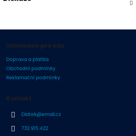
Z
á
Informace pro vás
p
a
Doprava a platba
t
Obchodní podmínky
í
Reklamační podmínky
Kontakt
Diatek
@
email.cz
732 915 422