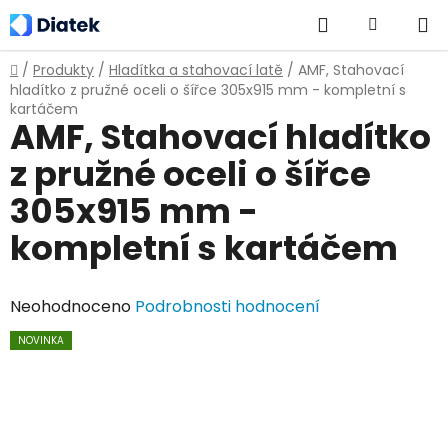
Přejít
Hledat
NÁKUPNÍ
na
obsah
KOŠÍK
Domů
/
Produkty
/
Hladítka a stahovací latě
/
AMF, Stahovací
hladítko z pružné oceli o šířce 305x915 mm - kompletní s
kartáčem
AMF, Stahovací hladítko
z pružné oceli o šířce
305x915 mm -
kompletní s kartáčem
Průměrné
Neohodnoceno
Podrobnosti hodnocení
hodnocení
NOVINKA
produktu
je
0,0
z