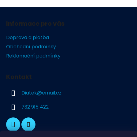
Z
á
Informace pro vás
p
a
Doprava a platba
t
Obchodní podmínky
í
Reklamační podmínky
Kontakt
Diatek
@
email.cz
732 915 422