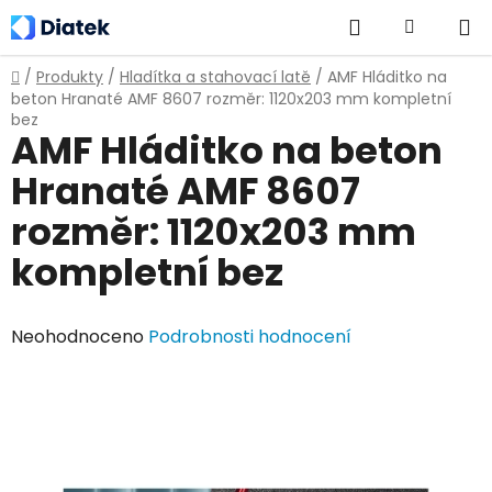
Přejít
Hledat
NÁKUPNÍ
na
obsah
KOŠÍK
Domů
/
Produkty
/
Hladítka a stahovací latě
/
AMF Hláditko na
beton Hranaté AMF 8607 rozměr: 1120x203 mm kompletní
bez
AMF Hláditko na beton
Hranaté AMF 8607
rozměr: 1120x203 mm
kompletní bez
Průměrné
Neohodnoceno
Podrobnosti hodnocení
hodnocení
produktu
je
0,0
z