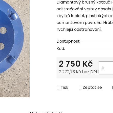
Diamantový brusný kotouč 
produktu
odstraňování vrstev obsahuj
je
zbytků lepidel, plastických a
1,0
cementovém povrchu. Hrubé
z
rychlejší odstraňování.
5
hvězdiček.
Dostupnost
Kód:
2 750 Kč
2 272,73 Kč bez DPH
Měrná cena:
Tisk
Zeptat se