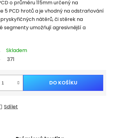
PCD o průměru 115mm určený na
e 5 PCD hrotů a je vhodný na odstraňování
 pryskyřičných nátěrů, či stěrek na
 segmenty umožňují agresivnější a
Skladem
371
DO KOŠÍKU
Sdílet