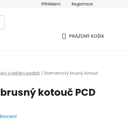
Přihlášení
Registrace
PRÁZDNÝ KOŠÍK
NÁKUPNÍ
KOŠÍK
šení a leštění podlah
/
Diamantový brusný kotouč
brusný kotouč PCD
dnocení