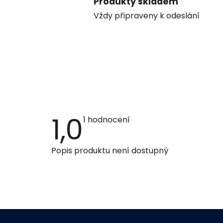
Produkty skladem
Vždy připraveny k odeslání
1,0
Průměrné
1 hodnocení
hodnocení
produktu
je
Popis produktu není dostupný
1,0
z
5
hvězdiček.