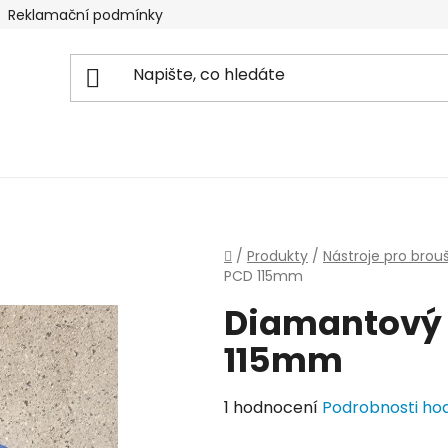
Reklamační podmínky
Domů
/
Produkty
/
Nástroje pro brou
PCD 115mm
Diamantový 
115mm
Průměrné
1 hodnocení
Podrobnosti ho
hodnocení