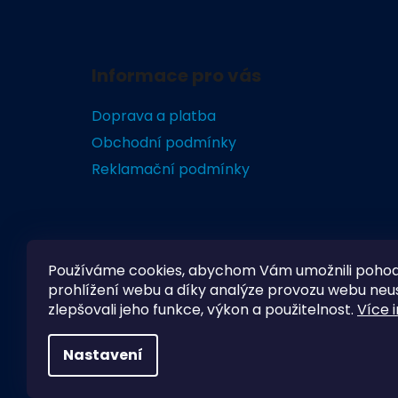
Z
á
Informace pro vás
p
a
Doprava a platba
t
Obchodní podmínky
í
Reklamační podmínky
Používáme cookies, abychom Vám umožnili poho
prohlížení webu a díky analýze provozu webu neu
zlepšovali jeho funkce, výkon a použitelnost.
Více 
Nastavení