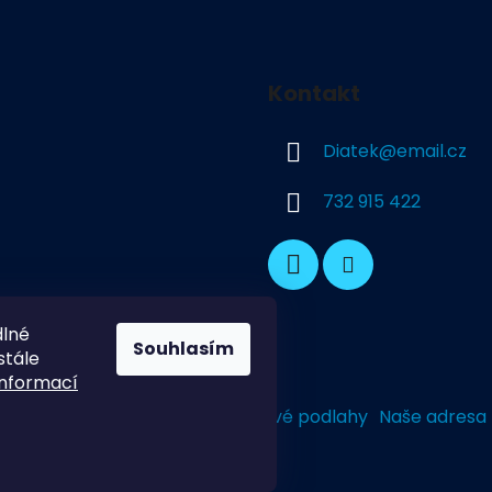
Kontakt
Diatek
@
email.cz
732 915 422
dlné
Souhlasím
stále
informací
Dekorativní Podlahy
Průmyslové podlahy
Naše adresa