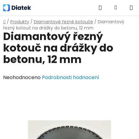
Přejít
Hledat
NÁKUPNÍ
na
obsah
KOŠÍK
Domů
/
Produkty
/
Diamantové řezné kotouče
/
Diamantový
řezný kotouč na drážky do betonu, 12 mm
Diamantový řezný
kotouč na drážky do
betonu, 12 mm
Průměrné
Neohodnoceno
Podrobnosti hodnocení
hodnocení
produktu
je
0,0
z
5
hvězdiček.