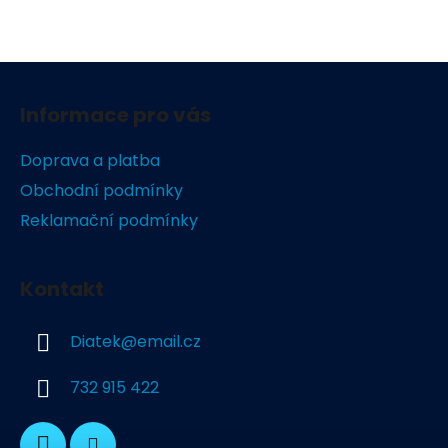
Z
á
Informace pro vás
p
a
Doprava a platba
t
Obchodní podmínky
í
Reklamační podmínky
Kontakt
Diatek
@
email.cz
732 915 422