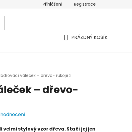
Přihlášení
Registrace
PRÁZDNÝ KOŠÍK
NÁKUPNÍ
KOŠÍK
ládrovací váleček – dřevo- rukojetí
áleček – dřevo-
 hodnocení
 velmi stylový vzor dřeva. Stačí jej jen