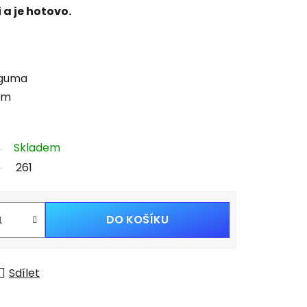
 a je hotovo.
 guma
 cm
Skladem
261
DO KOŠÍKU
Sdílet