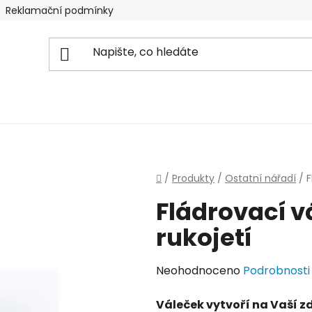
Reklamační podmínky
Domů
/
Produkty
/
Ostatní nářadí
/
F
Fládrovací v
rukojetí
Průměrné
Neohodnoceno
Podrobnosti
hodnocení
Váleček vytvoří na Vaší zdi
produktu