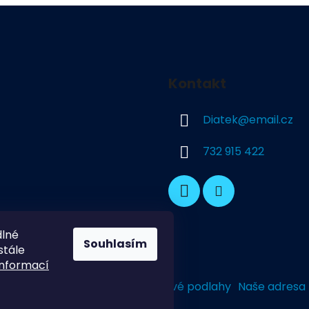
Kontakt
Diatek
@
email.cz
732 915 422
dlné
Souhlasím
stále
informací
Dekorativní Podlahy
Průmyslové podlahy
Naše adresa