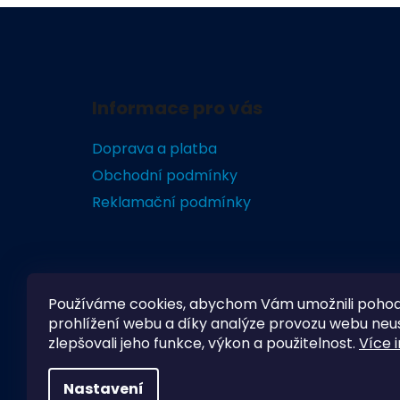
Z
á
Informace pro vás
p
a
Doprava a platba
t
Obchodní podmínky
í
Reklamační podmínky
Používáme cookies, abychom Vám umožnili poho
prohlížení webu a díky analýze provozu webu neu
zlepšovali jeho funkce, výkon a použitelnost.
Více 
Nastavení