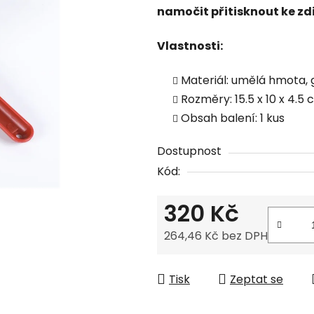
namočit přitisknout ke zdi
je
0,0
Vlastnosti:
z
5
Materiál: umělá hmota,
hvězdiček.
Rozměry: 15.5 x 10 x 4.5
Obsah balení: 1 kus
Dostupnost
Kód:
320 Kč
264,46 Kč bez DPH
Měrná cena:
Tisk
Zeptat se