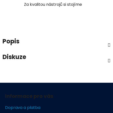
Za kvalitou nástrojů si stojíme
Popis
Diskuze
Z
á
Informace pro vás
p
a
Doprava a platba
t