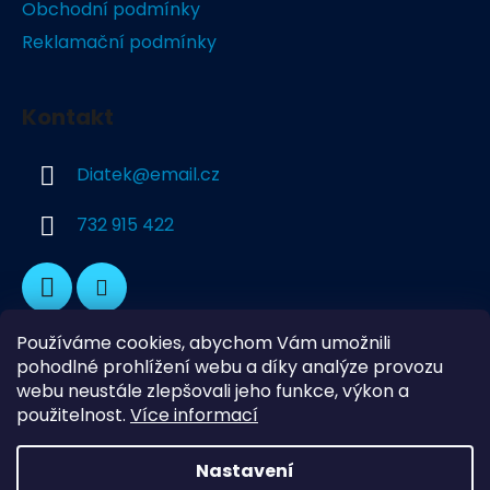
Obchodní podmínky
í
Reklamační podmínky
Kontakt
Diatek
@
email.cz
732 915 422
Používáme cookies, abychom Vám umožnili
pohodlné prohlížení webu a díky analýze provozu
webu neustále zlepšovali jeho funkce, výkon a
použitelnost.
Více informací
Dekorativní Podlahy
Průmyslové podlahy
Naše adresa
Nastavení