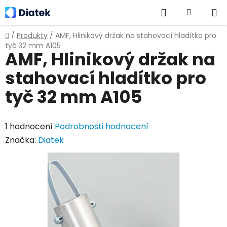
Přejít
Hledat
NÁKUPNÍ
na
obsah
KOŠÍK
Domů
/
Produkty
/
AMF, Hlinikový držak na stahovací hladítko pro
tyč 32 mm A105
AMF, Hlinikový držak na
stahovací hladítko pro
tyč 32 mm A105
Průměrné
1 hodnocení
Podrobnosti hodnocení
hodnocení
Značka:
Diatek
produktu
je
1,0
z
5
hvězdiček.