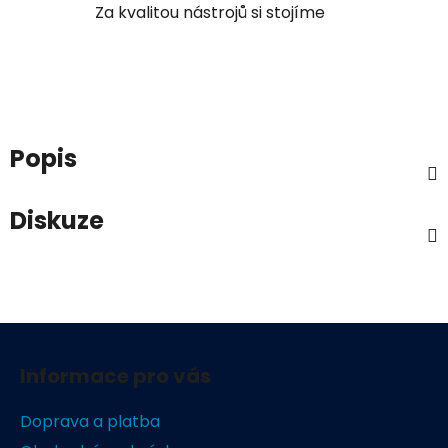
Za kvalitou nástrojů si stojíme
Popis
Diskuze
Z
á
Informace pro vás
p
a
Doprava a platba
t