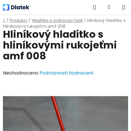
Přejít
Hledat
NÁKUPNÍ
na
obsah
KOŠÍK
Domů
/
Produkty
/
Hladítka a stahovací latě
/
Hliníkový hladítko s
hliníkovými rukojeťmi amf 008
Hliníkový hladítko s
hliníkovými rukojeťmi
amf 008
Průměrné
Neohodnoceno
Podrobnosti hodnocení
hodnocení
produktu
je
0,0
z
5
hvězdiček.