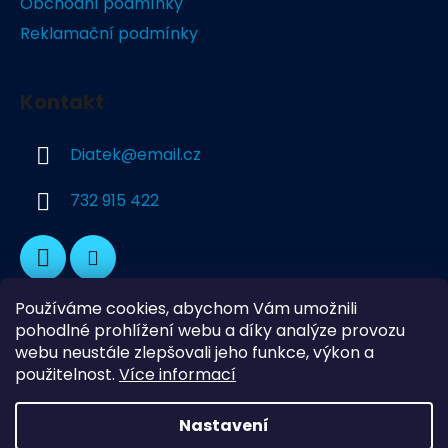
Obchodní podmínky
í
Reklamační podmínky
Kontakt
Diatek
@
email.cz
732 915 422
Používáme cookies, abychom Vám umožnili
pohodlné prohlížení webu a díky analýze provozu
webu neustále zlepšovali jeho funkce, výkon a
použitelnost.
Více informací
Dekorativní Podlahy
Průmyslové podlahy
Naše adresa
Nastavení