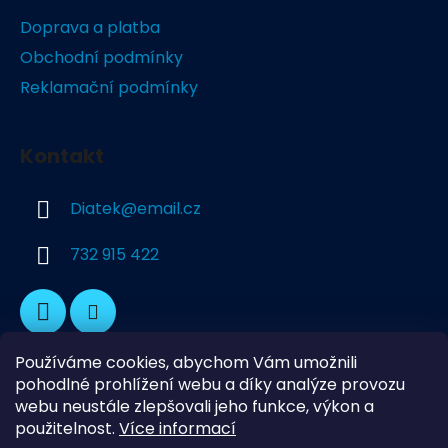
a
Doprava a platba
t
Obchodní podmínky
í
Reklamační podmínky
Kontakt
Diatek
@
email.cz
732 915 422
Používáme cookies, abychom Vám umožnili
pohodlné prohlížení webu a díky analýze provozu
webu neustále zlepšovali jeho funkce, výkon a
použitelnost.
Více informací