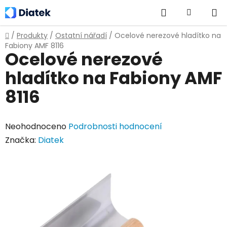
Přejít
Hledat
NÁKUPNÍ
na
obsah
KOŠÍK
Domů
/
Produkty
/
Ostatní nářadí
/
Ocelové nerezové hladítko na
Fabiony AMF 8116
Ocelové nerezové
hladítko na Fabiony AMF
8116
Průměrné
Neohodnoceno
Podrobnosti hodnocení
hodnocení
Značka:
Diatek
produktu
je
0,0
z
5
hvězdiček.