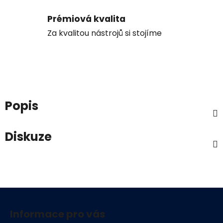
Prémiová kvalita
Za kvalitou nástrojů si stojíme
Popis
Diskuze
Z
á
Informace pro vás
p