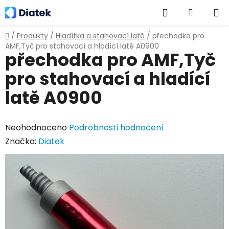
Přejít
Hledat
NÁKUPNÍ
na
obsah
KOŠÍK
Domů
/
Produkty
/
Hladítka a stahovací latě
/
přechodka pro
AMF,Tyč pro stahovací a hladící latě A0900
přechodka pro AMF,Tyč
pro stahovací a hladící
latě A0900
Průměrné
Neohodnoceno
Podrobnosti hodnocení
hodnocení
Značka:
Diatek
produktu
je
0,0
z
5
hvězdiček.