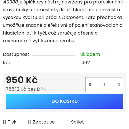
A0900
je špičkový nástroj navržený pro profesionální
stavebníky a řemeslníky, kteří hledají spolehlivost a
vysokou kvalitu při práci s
betonem
. Tato přechodka
umožňuje snadné a efektivní připojení stahovacích a
hladících latí k tyči, což zaručuje přesné a
rovnoměrné vyhlazení povrchu.
Dostupnost
Skladem
Kód:
462
950 Kč
785,12 Kč bez DPH
Měrná cena:
DO KOŠÍKU
Tisk
Zeptat se
Sdílet