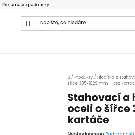
Reklamační podmínky
Domů
/
Produkty
/
Hladítka a stahov
šířce 305x1829 mm - bez kartá
Stahovací a h
oceli o šířc
kartáče
Průměrné
Neohodnoceno
Podrobnosti