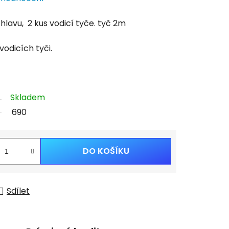
hlavu, 2 kus vodicí tyče. tyč 2m
odicích tyči.
Skladem
690
DO KOŠÍKU
Sdílet