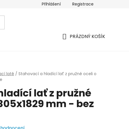
Přihlášení
Registrace
PRÁZDNÝ KOŠÍK
NÁKUPNÍ
KOŠÍK
ací latě
/
Stahovací a hladící lať z pružné oceli o
če
ladící lať z pružné
e 305x1829 mm - bez
 hodnocení