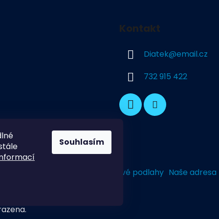
Kontakt
Diatek
@
email.cz
732 915 422
dlné
Souhlasím
stále
informací
Dekorativní Podlahy
Průmyslové podlahy
Naše adresa
razena.