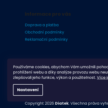
Z
á
Informace pro vás
p
a
Doprava a platba
t
Obchodní podmínky
í
Reklamační podmínky
Používáme cookies, abychom Vám umožnili poho
prohlížení webu a díky analýze provozu webu neu
zlepšovali jeho funkce, výkon a použitelnost.
Více 
Nastavení
Copyright 2026
Diatek
. Všechna práva vyh