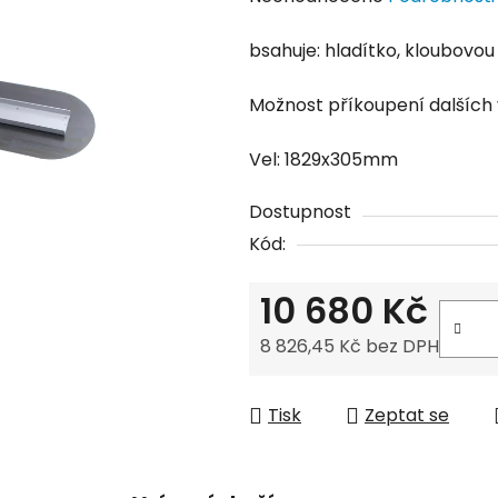
hodnocení
bsahuje: hladítko, kloubovou 
produktu
je
Možnost příkoupení dalších v
0,0
z
Vel: 1829x305mm
5
hvězdiček.
Dostupnost
Kód:
10 680 Kč
8 826,45 Kč bez DPH
Měrná cena:
Tisk
Zeptat se