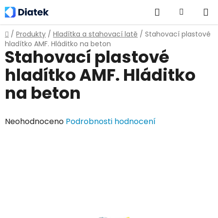
Přejít
Hledat
NÁKUPNÍ
na
obsah
KOŠÍK
Domů
/
Produkty
/
Hladítka a stahovací latě
/
Stahovací plastové
hladítko AMF. Hláditko na beton
Stahovací plastové
hladítko AMF. Hláditko
na beton
Průměrné
Neohodnoceno
Podrobnosti hodnocení
hodnocení
produktu
je
0,0
z
5
hvězdiček.